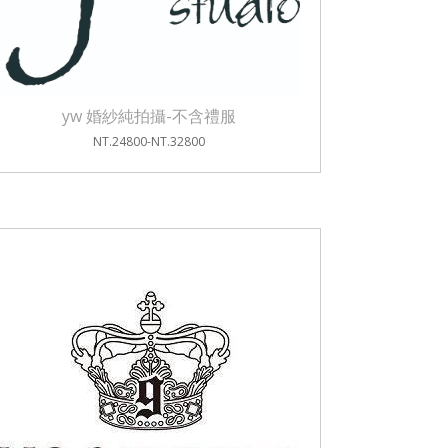
yw 婚紗純拍攝-不含禮服
NT.24800-NT.32800